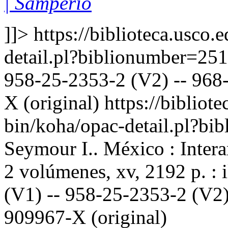
| Samperio
]]>
https://biblioteca.usco.
detail.pl?biblionumber=25
958-25-2353-2 (V2) -- 968-
X (original)
https://bibliote
bin/koha/opac-detail.pl?b
Seymour I.. México : Inter
2 volúmenes, xv, 2192 p. : 
(V1) -- 958-25-2353-2 (V2)
909967-X (original)