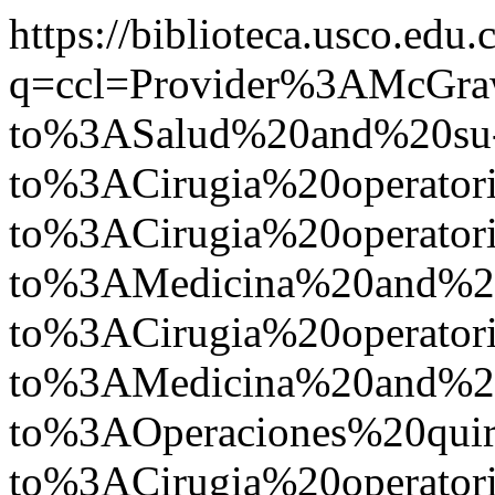
https://biblioteca.usco.edu.
q=ccl=Provider%3AMcGr
to%3ASalud%20and%20su
to%3ACirugia%20operato
to%3ACirugia%20operato
to%3AMedicina%20and%
to%3ACirugia%20operato
to%3AMedicina%20and%
to%3AOperaciones%20quir
to%3ACirugia%20operat