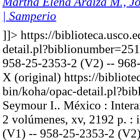
Martha Elena Araiza M., J
| Samperio
]]>
https://biblioteca.usco.
detail.pl?biblionumber=25
958-25-2353-2 (V2) -- 968-
X (original)
https://bibliote
bin/koha/opac-detail.pl?b
Seymour I.. México : Inter
2 volúmenes, xv, 2192 p. : 
(V1) -- 958-25-2353-2 (V2)