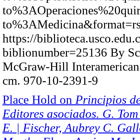
to%3AOperaciones%20qu
to%3AMedicina&format=r
https://biblioteca.usco.edu.
biblionumber=25136
By Sc
McGraw-Hill Interamericana,
cm. 970-10-2391-9
Place Hold on
Principios de
Editores asociados. G. Tom 
E. | Fischer, Aubrey C. Gal