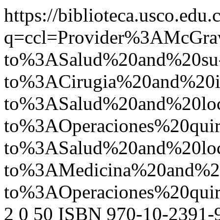
https://biblioteca.usco.edu.
q=ccl=Provider%3AMcGr
to%3ASalud%20and%20su
to%3ACirugia%20and%2
to%3ASalud%20and%20l
to%3AOperaciones%20qu
to%3ASalud%20and%20l
to%3AMedicina%20and%2
to%3AOperaciones%20qu
2
0
50
ISBN 970-10-2391-