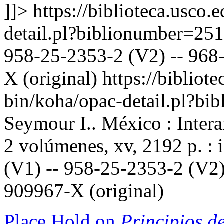
]]>
https://biblioteca.usco.
detail.pl?biblionumber=25
958-25-2353-2 (V2) -- 968-
X (original)
https://bibliote
bin/koha/opac-detail.pl?b
Seymour I.. México : Inter
2 volúmenes, xv, 2192 p. : 
(V1) -- 958-25-2353-2 (V2)
909967-X (original)
Place Hold on
Principios de