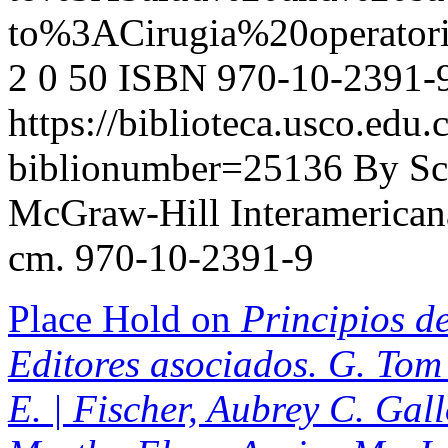
to%3ACirugia%20operato
2
0
50
ISBN 970-10-2391-
https://biblioteca.usco.edu.
biblionumber=25136
By Sc
McGraw-Hill Interamericana,
cm. 970-10-2391-9
Place Hold on
Principios de
Editores asociados. G. Tom 
E. | Fischer, Aubrey C. Gal