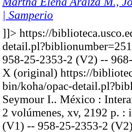
Martha Elena Araiza M., J
| Samperio
]]>
https://biblioteca.usco.
detail.pl?biblionumber=25
958-25-2353-2 (V2) -- 968-
X (original)
https://bibliote
bin/koha/opac-detail.pl?b
Seymour I.. México : Inter
2 volúmenes, xv, 2192 p. : 
(V1) -- 958-25-2353-2 (V2)