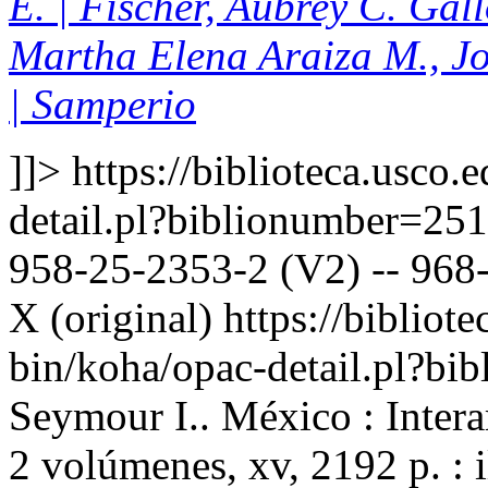
E. | Fischer, Aubrey C. Gal
Martha Elena Araiza M., J
| Samperio
]]>
https://biblioteca.usco.
detail.pl?biblionumber=25
958-25-2353-2 (V2) -- 968-
X (original)
https://bibliote
bin/koha/opac-detail.pl?b
Seymour I.. México : Inter
2 volúmenes, xv, 2192 p. : 