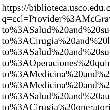
https://biblioteca.usco.edu.
q=ccl=Provider%3AMcGr
to%3ASalud%20and%20su
to%3ACirugia%20and%20
to%3ASalud%20and%20su
to%3AOperaciones%20qu
to%3AMedicina%20and%2
to%3AMedicina%20and%2
to%3ASalud%20and%20a
to%3ACirugia%20operat