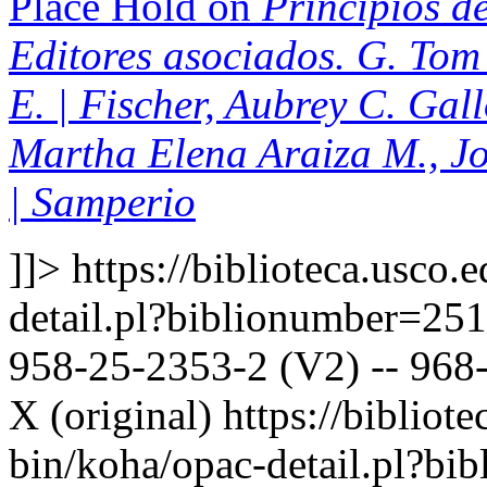
Place Hold on
Principios de
Editores asociados. G. Tom 
E. | Fischer, Aubrey C. Gal
Martha Elena Araiza M., J
| Samperio
]]>
https://biblioteca.usco.
detail.pl?biblionumber=25
958-25-2353-2 (V2) -- 968-
X (original)
https://bibliote
bin/koha/opac-detail.pl?b