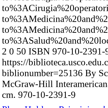
to%3ACirugia%20operato
to%3AMedicina%20and%2
to%3AMedicina%20and%
to%3ASalud%20and%20lo
2
0
50
ISBN 970-10-2391-
https://biblioteca.usco.edu.
biblionumber=25136
By Sc
McGraw-Hill Interamericana,
cm. 970-10-2391-9