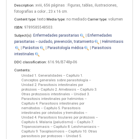
Description:
xviii, 656 páginas : Figuras, tablas, ilustraciones,
fotografías a color ; 23 x 16 cm
.
Content type:
texto
Media type:
no mediado
Carrier type:
volumen
ISBN:
9789585548503.
Subject(s):
Enfermedades parasitarias
|
Enfermedades
parasitarias -- cuidado, prevención, tratamiento
|
Helmintiasis
|
Parásitos
|
Parasitología médica
|
Parasitosis
intestinales
DDC classification:
616.96/B748p-06
Contents:
Unidad 1. Generalidades -- Capítulo 1.
Conceptos generales sobre parasitología --
Unidad 2. Parasitosis intestinales por
protozoos -- Capítulo 2. Amebiasis -- Capítulo 3.
Otras protozoosis intestinales -- Unidad 3.
Parasitosis intestinales por helmintos --
Capítulo 4. Parasitosis intestinales por
nemátodos -- Capítulo 5. Parasitosis
intestinales por céstodos y tremátodos --
Unidad 4. Parasitosis tisulares por protozoos --
Capítulo 6. Malaria (paludismo) -- Capítulo 7.
Tripanosiomasis -- Capítulo 8. Leishmaniasis --
Capítulo 9. Toxoplasmosis -- Capítulo 10. Otras
parasitosis por protozoos -- Unidad 5.