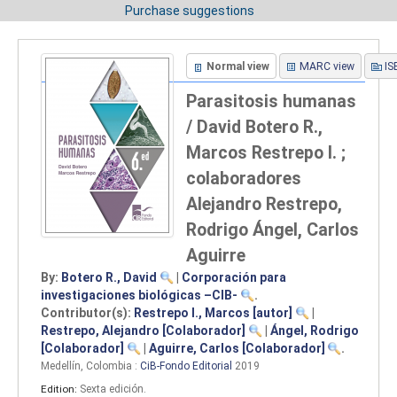
Purchase suggestions
Normal view
MARC view
IS
Parasitosis humanas
/
David Botero R.,
Marcos Restrepo I. ;
colaboradores
Alejandro Restrepo,
Rodrigo Ángel, Carlos
Aguirre
By:
Botero R., David
|
Corporación para
investigaciones biológicas –CIB-
.
Contributor(s):
Restrepo I., Marcos
[autor]
|
Restrepo, Alejandro
[Colaborador]
|
Ángel, Rodrigo
[Colaborador]
|
Aguirre, Carlos
[Colaborador]
.
Medellín, Colombia :
CiB-Fondo Editorial
2019
Edition:
Sexta edición
.