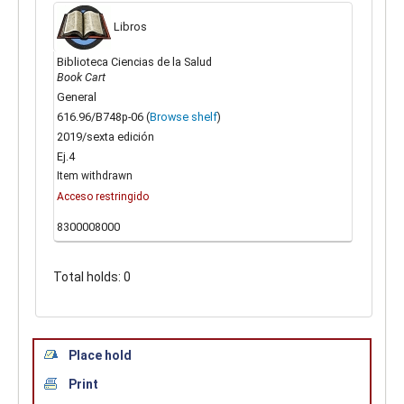
Libros
Biblioteca Ciencias de la Salud
Book Cart
General
616.96/B748p-06 (
Browse shelf
)
2019/sexta edición
Ej.4
Item withdrawn
Acceso restringido
8300008000
Total holds: 0
Place hold
Print