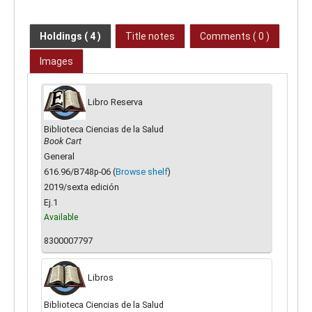
Holdings
( 4 )
Title notes
Comments ( 0 )
Images
Libro Reserva
Biblioteca Ciencias de la Salud
Book Cart
General
616.96/B748p-06 (
Browse shelf
)
2019/sexta edición
Ej.1
Available
8300007797
Libros
Biblioteca Ciencias de la Salud