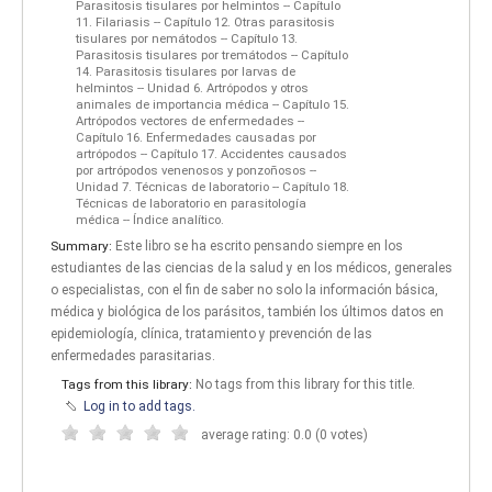
Parasitosis tisulares por helmintos -- Capítulo
11. Filariasis -- Capítulo 12. Otras parasitosis
tisulares por nemátodos -- Capítulo 13.
Parasitosis tisulares por tremátodos -- Capítulo
14. Parasitosis tisulares por larvas de
helmintos -- Unidad 6. Artrópodos y otros
animales de importancia médica -- Capítulo 15.
Artrópodos vectores de enfermedades --
Capítulo 16. Enfermedades causadas por
artrópodos -- Capítulo 17. Accidentes causados
por artrópodos venenosos y ponzoñosos --
Unidad 7. Técnicas de laboratorio -- Capítulo 18.
Técnicas de laboratorio en parasitología
médica -- Índice analítico.
Summary:
Este libro se ha escrito pensando siempre en los
estudiantes de las ciencias de la salud y en los médicos, generales
o especialistas, con el fin de saber no solo la información básica,
médica y biológica de los parásitos, también los últimos datos en
epidemiología, clínica, tratamiento y prevención de las
enfermedades parasitarias.
Tags from this library:
No tags from this library for this title.
Log in to add tags.
average rating: 0.0 (0 votes)