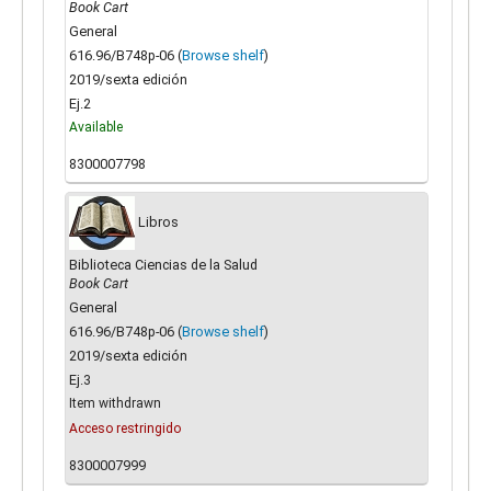
Book Cart
General
616.96/B748p-06 (
Browse shelf
)
2019/sexta edición
Ej.2
Available
8300007798
Libros
Biblioteca Ciencias de la Salud
Book Cart
General
616.96/B748p-06 (
Browse shelf
)
2019/sexta edición
Ej.3
Item withdrawn
Acceso restringido
8300007999